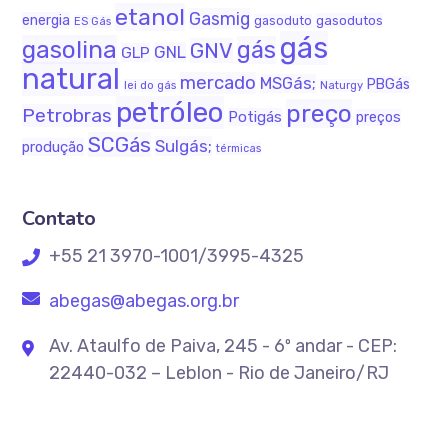
etanol
Gasmig
energia
gasodutos
gasoduto
ES Gás
gás
gasolina
gás
GNV
GNL
GLP
natural
mercado
MSGás;
PBGás
lei do gás
Naturgy
petróleo
preço
Petrobras
Potigás
preços
SCGás
Sulgás;
produção
térmicas
Contato
+55 21 3970-1001/3995-4325
abegas@abegas.org.br
Av. Ataulfo de Paiva, 245 - 6º andar - CEP:
22440-032 – Leblon - Rio de Janeiro/RJ