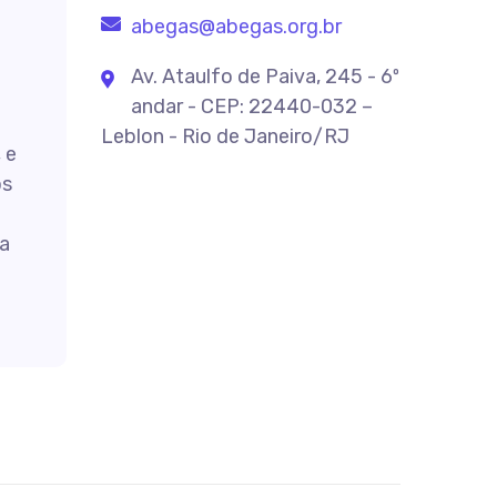
abegas@abegas.org.br
Av. Ataulfo de Paiva, 245 - 6º
andar - CEP: 22440-032 –
Leblon - Rio de Janeiro/RJ
 e
os
a