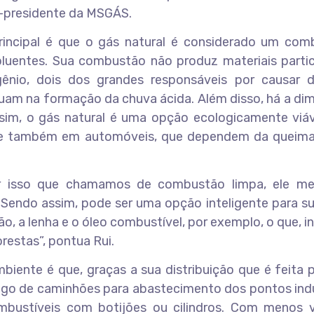
or-presidente da MSGÁS.
rincipal é que o gás natural é considerado um comb
oluentes. Sua combustão não produz materiais partic
ênio, dois dos grandes responsáveis por causar 
uam na formação da chuva ácida. Além disso, há a di
im, o gás natural é uma opção ecologicamente viáv
ias e também em automóveis, que dependem da queim
er isso que chamamos de combustão limpa, ele me
. Sendo assim, pode ser uma opção inteligente para su
, a lenha e o óleo combustível, por exemplo, o que, in
estas”, pontua Rui.
iente é que, graças a sua distribuição que é feita 
ego de caminhões para abastecimento dos pontos indu
ombustíveis com botijões ou cilindros. Com menos v