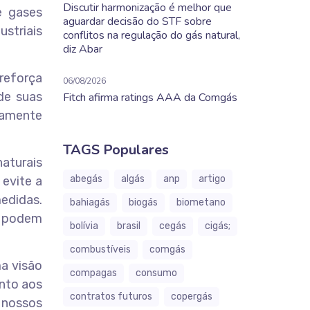
Discutir harmonização é melhor que
e gases
aguardar decisão do STF sobre
striais
conflitos na regulação do gás natural,
diz Abar
reforça
06/08/2026
de suas
Fitch afirma ratings AAA da Comgás
camente
TAGS Populares
aturais
abegás
algás
anp
artigo
 evite a
medidas.
bahiagás
biogás
biometano
, podem
bolívia
brasil
cegás
cigás;
combustíveis
comgás
ma visão
compagas
consumo
unto aos
contratos futuros
copergás
 nossos