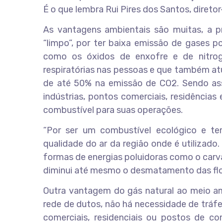
É o que lembra Rui Pires dos Santos, diret
As vantagens ambientais são muitas, a p
“limpo”, por ter baixa emissão de gases p
como os óxidos de enxofre e de nitrog
respiratórias nas pessoas e que também at
de até 50% na emissão de CO2. Sendo ass
indústrias, pontos comerciais, residênc
combustível para suas operações.
“Por ser um combustível ecológico e t
qualidade do ar da região onde é utilizado
formas de energias poluidoras como o carvão
diminui até mesmo o desmatamento das flor
Outra vantagem do gás natural ao meio amb
rede de dutos, não há necessidade de tráf
comerciais, residenciais ou postos de c