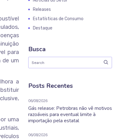
Notícias do Setor
Releases
ustível
Estatísticas de Consumo
ulados,
Destaque
doenças
minuição
Busca
el para
a de um
lhora a
Posts Recentes
bstituir
clusive,
06/08/2026
Gás release: Petrobras não vê motivos
razoáveis para eventual limite à
por uma
importação pela estatal
striais,
06/08/2026
eículos