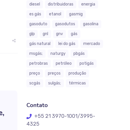
diesel
distribuidoras
energia
es gás
etanol
gasmig
gasoduto
gasodutos
gasolina
glp
gnl
gnv
gás
gás natural
lei do gás
mercado
msgás;
naturgy
pbgás
petrobras
petróleo
potigás
preço
preços
produção
scgás
sulgás;
térmicas
Contato
e,
+55 21 3970-1001/3995-
4325