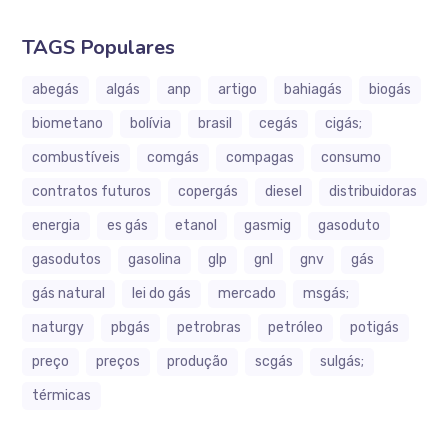
TAGS Populares
abegás
algás
anp
artigo
bahiagás
biogás
biometano
bolívia
brasil
cegás
cigás;
combustíveis
comgás
compagas
consumo
contratos futuros
copergás
diesel
distribuidoras
energia
es gás
etanol
gasmig
gasoduto
gasodutos
gasolina
glp
gnl
gnv
gás
gás natural
lei do gás
mercado
msgás;
naturgy
pbgás
petrobras
petróleo
potigás
preço
preços
produção
scgás
sulgás;
térmicas