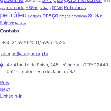
GNL
GLP
lei do
Petrobras
mercado
MSGás;
PBGás
Naturgy
gás
petróleo
preço
SCGás
Potigás
produção
preços
Sulgás;
térmicas
Contato
+55 21 3970-1001/3995-4325
abegas@abegas.org.br
Av. Ataulfo de Paiva, 245 - 6º andar - CEP: 22440-
032 – Leblon - Rio de Janeiro/RJ
Prev
Next
Linkedin-in