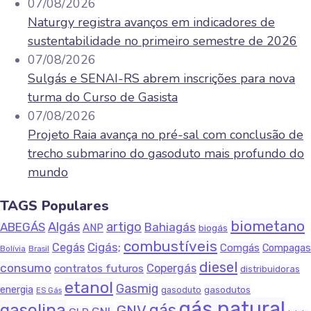
07/08/2026
Naturgy registra avanços em indicadores de
sustentabilidade no primeiro semestre de 2026
07/08/2026
Sulgás e SENAI-RS abrem inscrições para nova
turma do Curso de Gasista
07/08/2026
Projeto Raia avança no pré-sal com conclusão de
trecho submarino do gasoduto mais profundo do
mundo
TAGS Populares
biometano
Algás
artigo
ABEGÁS
Bahiagás
ANP
biogás
combustíveis
Cigás;
Cegás
Comgás
Compagas
Bolívia
Brasil
diesel
consumo
Copergás
contratos futuros
distribuidoras
etanol
Gasmig
energia
gasodutos
gasoduto
ES Gás
gás natural
gasolina
gás
GNV