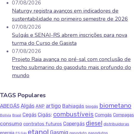
07/08/2026
Naturgy registra avanços em indicadores de
sustentabilidade no primeiro semestre de 2026
07/08/2026
Sulgás e SENAI-RS abrem inscrições para nova
turma do Curso de Gasista
07/08/2026
Projeto Raia avança no pré-sal com conclusão de
trecho submarino do gasoduto mais profundo do
mundo
TAGS Populares
biometano
Algás
artigo
ABEGÁS
Bahiagás
ANP
biogás
combustíveis
Cigás;
Cegás
Comgás
Compagas
Bolívia
Brasil
diesel
consumo
Copergás
contratos futuros
distribuidoras
etanol
Gasmig
energia
gasodutos
gasoduto
ES Gás