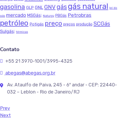
gás natural
gasolina
gás
GNV
GNL
GLP
lei do
Petrobras
mercado
MSGás;
PBGás
Naturgy
gás
petróleo
preço
SCGás
Potigás
produção
preços
Sulgás;
térmicas
Contato
+55 21 3970-1001/3995-4325
abegas@abegas.org.br
Av. Ataulfo de Paiva, 245 - 6º andar - CEP: 22440-
032 – Leblon - Rio de Janeiro/RJ
Prev
Next