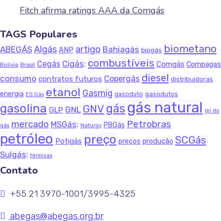
Fitch afirma ratings AAA da Comgás
TAGS Populares
biometano
Algás
artigo
ABEGÁS
Bahiagás
ANP
biogás
combustíveis
Cigás;
Cegás
Comgás
Compagas
Bolívia
Brasil
diesel
consumo
Copergás
contratos futuros
distribuidoras
etanol
Gasmig
energia
gasodutos
gasoduto
ES Gás
gás natural
gasolina
gás
GNV
GNL
GLP
lei do
Petrobras
mercado
MSGás;
PBGás
gás
Naturgy
petróleo
preço
SCGás
Potigás
produção
preços
Sulgás;
térmicas
Contato
+55 21 3970-1001/3995-4325
abegas@abegas.org.br