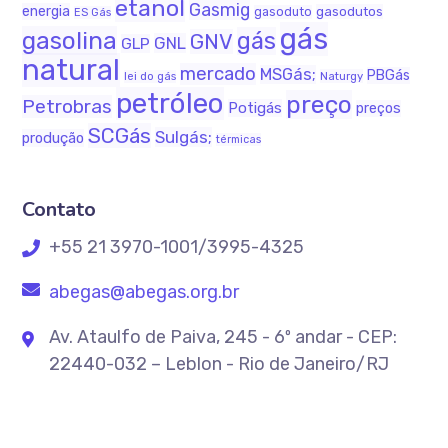
etanol
Gasmig
energia
gasodutos
gasoduto
ES Gás
gás
gasolina
gás
GNV
GNL
GLP
natural
mercado
MSGás;
PBGás
Naturgy
lei do gás
petróleo
preço
Petrobras
Potigás
preços
SCGás
Sulgás;
produção
térmicas
Contato
+55 21 3970-1001/3995-4325
abegas@abegas.org.br
Av. Ataulfo de Paiva, 245 - 6º andar - CEP:
22440-032 – Leblon - Rio de Janeiro/RJ