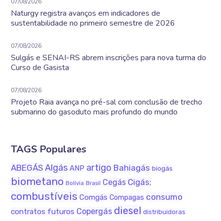
07/08/2026
Naturgy registra avanços em indicadores de
sustentabilidade no primeiro semestre de 2026
07/08/2026
Sulgás e SENAI-RS abrem inscrições para nova turma do
Curso de Gasista
07/08/2026
Projeto Raia avança no pré-sal com conclusão de trecho
submarino do gasoduto mais profundo do mundo
TAGS Populares
Algás
artigo
ABEGÁS
Bahiagás
ANP
biogás
biometano
Cigás;
Cegás
Bolívia
Brasil
combustíveis
consumo
Comgás
Compagas
diesel
Copergás
contratos futuros
distribuidoras