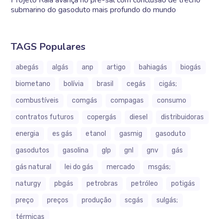
Projeto Raia avança no pré-sal com conclusão de trecho
submarino do gasoduto mais profundo do mundo
TAGS Populares
abegás
algás
anp
artigo
bahiagás
biogás
biometano
bolívia
brasil
cegás
cigás;
combustíveis
comgás
compagas
consumo
contratos futuros
copergás
diesel
distribuidoras
energia
es gás
etanol
gasmig
gasoduto
gasodutos
gasolina
glp
gnl
gnv
gás
gás natural
lei do gás
mercado
msgás;
naturgy
pbgás
petrobras
petróleo
potigás
preço
preços
produção
scgás
sulgás;
térmicas