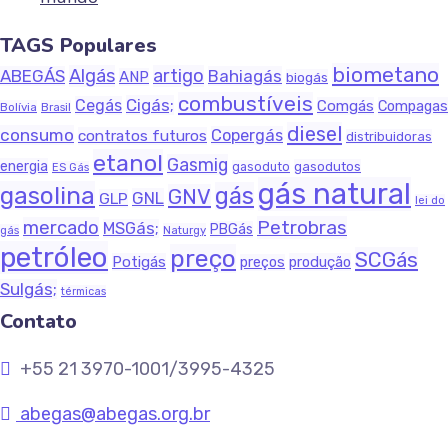
TAGS Populares
biometano
Algás
artigo
ABEGÁS
Bahiagás
ANP
biogás
combustíveis
Cigás;
Cegás
Comgás
Compagas
Bolívia
Brasil
diesel
consumo
Copergás
contratos futuros
distribuidoras
etanol
Gasmig
energia
gasodutos
gasoduto
ES Gás
gás natural
gasolina
gás
GNV
GNL
GLP
lei do
Petrobras
mercado
MSGás;
PBGás
Naturgy
gás
petróleo
preço
SCGás
Potigás
produção
preços
Sulgás;
térmicas
Contato
+55 21 3970-1001/3995-4325
abegas@abegas.org.br