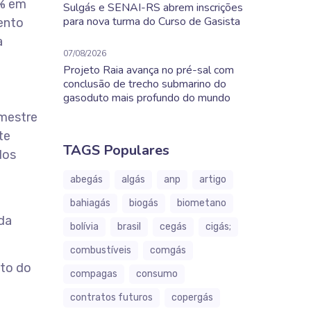
3% em
Sulgás e SENAI-RS abrem inscrições
para nova turma do Curso de Gasista
ento
a
07/08/2026
Projeto Raia avança no pré-sal com
conclusão de trecho submarino do
gasoduto mais profundo do mundo
imestre
te
TAGS Populares
dos
abegás
algás
anp
artigo
bahiagás
biogás
biometano
da
bolívia
brasil
cegás
cigás;
combustíveis
comgás
ito do
compagas
consumo
contratos futuros
copergás