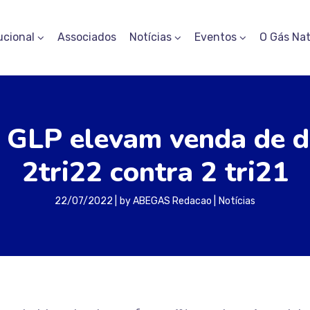
ucional
Associados
Notícias
Eventos
O Gás Nat
 e GLP elevam venda de 
2tri22 contra 2 tri21
22/07/2022
by
ABEGAS Redacao
Notícias