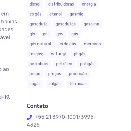
diesel
distribuidoras
energia
o em
es gás
etanol
gasmig
 baixas
gasoduto
gasodutos
gasolina
idades
glp
gnl
gnv
gás
tável
gás natural
lei do gás
mercado
msgás;
naturgy
pbgás
petrobras
petróleo
potigás
o ao
preço
preços
produção
scgás
sulgás;
térmicas
d-19,
Contato
+55 21 3970-1001/3995-
4325