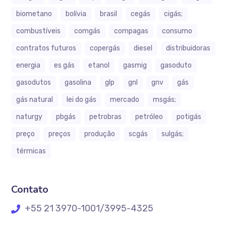
biometano
bolívia
brasil
cegás
cigás;
combustíveis
comgás
compagas
consumo
contratos futuros
copergás
diesel
distribuidoras
energia
es gás
etanol
gasmig
gasoduto
gasodutos
gasolina
glp
gnl
gnv
gás
gás natural
lei do gás
mercado
msgás;
naturgy
pbgás
petrobras
petróleo
potigás
preço
preços
produção
scgás
sulgás;
térmicas
Contato
+55 21 3970-1001/3995-4325