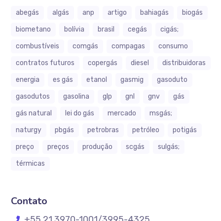
abegás
algás
anp
artigo
bahiagás
biogás
biometano
bolívia
brasil
cegás
cigás;
combustíveis
comgás
compagas
consumo
contratos futuros
copergás
diesel
distribuidoras
energia
es gás
etanol
gasmig
gasoduto
gasodutos
gasolina
glp
gnl
gnv
gás
gás natural
lei do gás
mercado
msgás;
naturgy
pbgás
petrobras
petróleo
potigás
preço
preços
produção
scgás
sulgás;
térmicas
Contato
+55 21 3970-1001/3995-4325