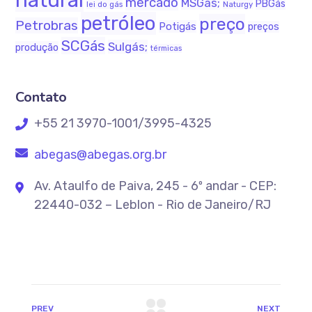
natural
mercado
MSGás;
PBGás
Naturgy
lei do gás
petróleo
preço
Petrobras
Potigás
preços
SCGás
Sulgás;
produção
térmicas
Contato
+55 21 3970-1001/3995-4325
abegas@abegas.org.br
Av. Ataulfo de Paiva, 245 - 6º andar - CEP:
22440-032 – Leblon - Rio de Janeiro/RJ
PREV
NEXT