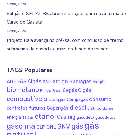
07/08/2026
Sulgás e SENAI-RS abrem inscrições para nova turma do
Curso de Gasista
07/08/2026
Projeto Raia avança no pré-sal com conclusão de trecho
submarino do gasoduto mais profundo do mundo
TAGS Populares
Algás
artigo
ABEGÁS
Bahiagás
ANP
biogás
biometano
Cigás;
Cegás
Bolívia
Brasil
combustíveis
consumo
Comgás
Compagas
diesel
Copergás
contratos futuros
distribuidoras
etanol
Gasmig
energia
gasodutos
gasoduto
ES Gás
gás
gasolina
gás
GNV
GNL
GLP