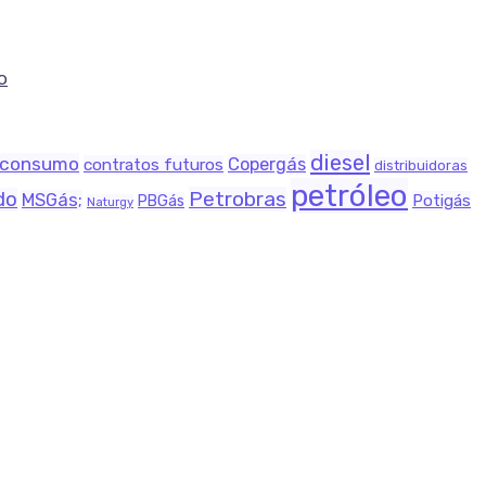
o
diesel
consumo
Copergás
contratos futuros
distribuidoras
petróleo
Petrobras
do
MSGás;
Potigás
PBGás
Naturgy