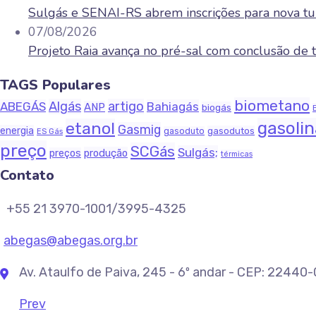
Sulgás e SENAI-RS abrem inscrições para nova tu
07/08/2026
Projeto Raia avança no pré-sal com conclusão d
TAGS Populares
biometano
Algás
artigo
ABEGÁS
Bahiagás
ANP
biogás
gasoli
etanol
Gasmig
energia
gasodutos
gasoduto
ES Gás
preço
SCGás
Sulgás;
produção
preços
térmicas
Contato
+55 21 3970-1001/3995-4325
abegas@abegas.org.br
Av. Ataulfo de Paiva, 245 - 6º andar - CEP: 22440
Prev