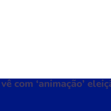
vê com ‘animação’ eleiç