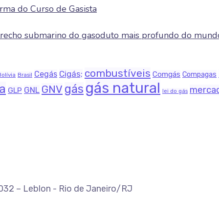
rma do Curso de Gasista
e trecho submarino do gasoduto mais profundo do mund
combustíveis
Cigás;
Cegás
Comgás
Compagas
Bolívia
Brasil
gás natural
na
gás
GNV
merca
GNL
GLP
lei do gás
-032 – Leblon - Rio de Janeiro/RJ