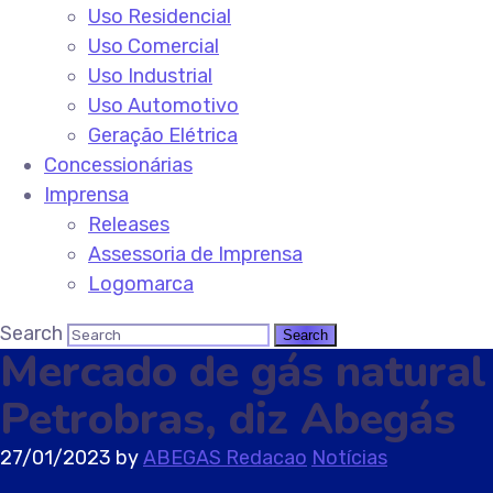
Uso Residencial
Uso Comercial
Uso Industrial
Uso Automotivo
Geração Elétrica
Concessionárias
Imprensa
Releases
Assessoria de Imprensa
Logomarca
Search
Mercado de gás natural 
Petrobras, diz Abegás
27/01/2023
by
ABEGAS Redacao
Notícias