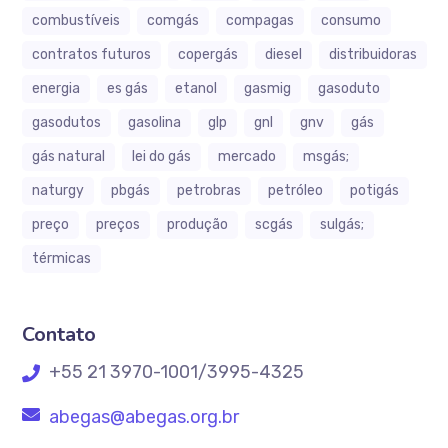
combustíveis
comgás
compagas
consumo
contratos futuros
copergás
diesel
distribuidoras
energia
es gás
etanol
gasmig
gasoduto
gasodutos
gasolina
glp
gnl
gnv
gás
gás natural
lei do gás
mercado
msgás;
naturgy
pbgás
petrobras
petróleo
potigás
preço
preços
produção
scgás
sulgás;
térmicas
Contato
+55 21 3970-1001/3995-4325
abegas@abegas.org.br