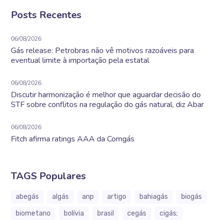
Posts Recentes
06/08/2026
Gás release: Petrobras não vê motivos razoáveis para
eventual limite à importação pela estatal
06/08/2026
Discutir harmonização é melhor que aguardar decisão do
STF sobre conflitos na regulação do gás natural, diz Abar
06/08/2026
Fitch afirma ratings AAA da Comgás
TAGS Populares
abegás
algás
anp
artigo
bahiagás
biogás
biometano
bolívia
brasil
cegás
cigás;