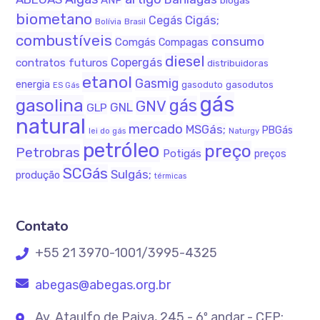
ANP
biogás
biometano
Cigás;
Cegás
Bolívia
Brasil
combustíveis
consumo
Comgás
Compagas
diesel
Copergás
contratos futuros
distribuidoras
etanol
Gasmig
energia
gasodutos
gasoduto
ES Gás
gás
gasolina
gás
GNV
GNL
GLP
natural
mercado
MSGás;
PBGás
lei do gás
Naturgy
petróleo
preço
Petrobras
Potigás
preços
SCGás
Sulgás;
produção
térmicas
Contato
+55 21 3970-1001/3995-4325
abegas@abegas.org.br
Av. Ataulfo de Paiva, 245 - 6º andar - CEP: