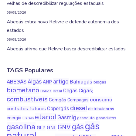
velhas de descredibilizar regulações estaduais
05/08/2026
Abegás critica novo Relivre e defende autonomia dos
estados
05/08/2026
Abegás afirma que Relivre busca descredibilizar estados
TAGS Populares
Algás
artigo
ABEGÁS
Bahiagás
ANP
biogás
biometano
Cigás;
Cegás
Bolívia
Brasil
combustíveis
consumo
Comgás
Compagas
diesel
Copergás
contratos futuros
distribuidoras
etanol
Gasmig
energia
gasodutos
gasoduto
ES Gás
gás
gasolina
gás
GNV
GNL
GLP
natural