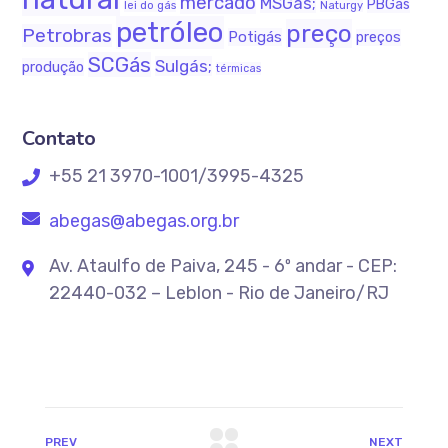
mercado
MSGás;
PBGás
lei do gás
Naturgy
petróleo
preço
Petrobras
Potigás
preços
SCGás
Sulgás;
produção
térmicas
Contato
+55 21 3970-1001/3995-4325
abegas@abegas.org.br
Av. Ataulfo de Paiva, 245 - 6º andar - CEP:
22440-032 – Leblon - Rio de Janeiro/RJ
PREV
NEXT