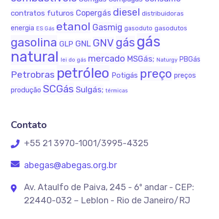
diesel
Copergás
contratos futuros
distribuidoras
etanol
Gasmig
energia
gasodutos
gasoduto
ES Gás
gás
gasolina
gás
GNV
GNL
GLP
natural
mercado
MSGás;
PBGás
Naturgy
lei do gás
petróleo
preço
Petrobras
Potigás
preços
SCGás
Sulgás;
produção
térmicas
Contato
+55 21 3970-1001/3995-4325
abegas@abegas.org.br
Av. Ataulfo de Paiva, 245 - 6º andar - CEP:
22440-032 – Leblon - Rio de Janeiro/RJ