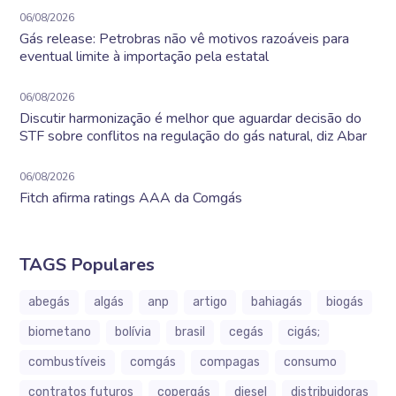
06/08/2026
Gás release: Petrobras não vê motivos razoáveis para
eventual limite à importação pela estatal
06/08/2026
Discutir harmonização é melhor que aguardar decisão do
STF sobre conflitos na regulação do gás natural, diz Abar
06/08/2026
Fitch afirma ratings AAA da Comgás
TAGS Populares
abegás
algás
anp
artigo
bahiagás
biogás
biometano
bolívia
brasil
cegás
cigás;
combustíveis
comgás
compagas
consumo
contratos futuros
copergás
diesel
distribuidoras