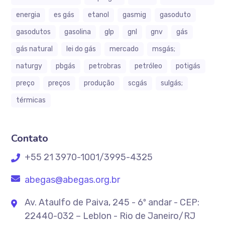
energia
es gás
etanol
gasmig
gasoduto
gasodutos
gasolina
glp
gnl
gnv
gás
gás natural
lei do gás
mercado
msgás;
naturgy
pbgás
petrobras
petróleo
potigás
preço
preços
produção
scgás
sulgás;
térmicas
Contato
+55 21 3970-1001/3995-4325
abegas@abegas.org.br
Av. Ataulfo de Paiva, 245 - 6º andar - CEP:
22440-032 – Leblon - Rio de Janeiro/RJ