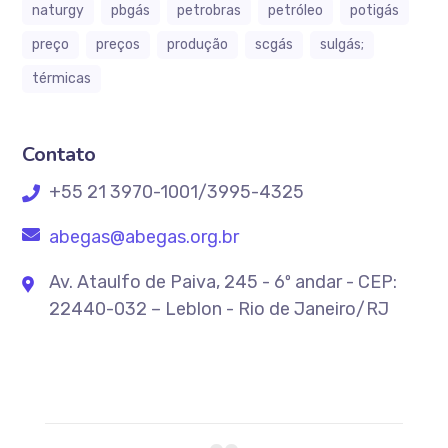
naturgy
pbgás
petrobras
petróleo
potigás
preço
preços
produção
scgás
sulgás;
térmicas
Contato
+55 21 3970-1001/3995-4325
abegas@abegas.org.br
Av. Ataulfo de Paiva, 245 - 6º andar - CEP:
22440-032 – Leblon - Rio de Janeiro/RJ