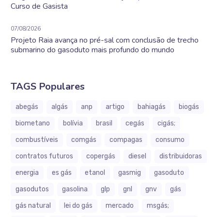
Curso de Gasista
07/08/2026
Projeto Raia avança no pré-sal com conclusão de trecho
submarino do gasoduto mais profundo do mundo
TAGS Populares
abegás
algás
anp
artigo
bahiagás
biogás
biometano
bolívia
brasil
cegás
cigás;
combustíveis
comgás
compagas
consumo
contratos futuros
copergás
diesel
distribuidoras
energia
es gás
etanol
gasmig
gasoduto
gasodutos
gasolina
glp
gnl
gnv
gás
gás natural
lei do gás
mercado
msgás;