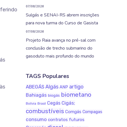
07/08/2026
ferindo
Sulgás e SENAI-RS abrem inscrições
para nova turma do Curso de Gasista
07/08/2026
Projeto Raia avança no pré-sal com
conclusão de trecho submarino do
gasoduto mais profundo do mundo
gás
TAGS Populares
 às
Algás
artigo
ABEGÁS
ANP
biometano
Bahiagás
biogás
Cigás;
Cegás
Bolívia
Brasil
combustíveis
Comgás
Compagas
consumo
contratos futuros