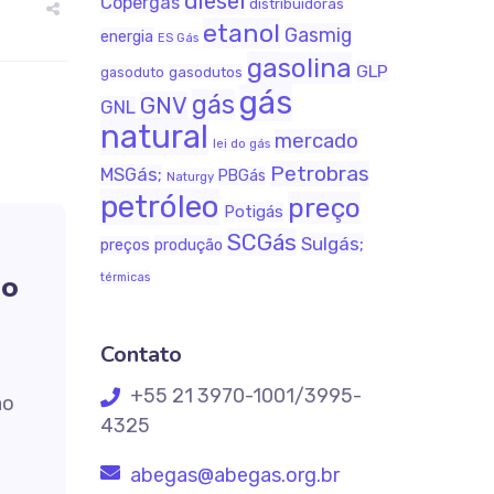
diesel
Copergás
distribuidoras
etanol
Gasmig
energia
ES Gás
gasolina
GLP
gasodutos
gasoduto
gás
gás
GNV
GNL
natural
mercado
lei do gás
Petrobras
MSGás;
PBGás
Naturgy
petróleo
preço
Potigás
SCGás
Sulgás;
produção
preços
ão
térmicas
Contato
+55 21 3970-1001/3995-
ão
4325
abegas@abegas.org.br