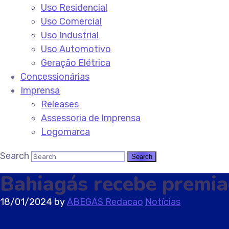
Uso Residencial
Uso Comercial
Uso Industrial
Uso Automotivo
Geração Elétrica
Concessionárias
Imprensa
Releases
Assessoria de Imprensa
Logomarca
Search
Bahiagás recebe premia
18/01/2024
by
ABEGAS Redacao
Notícias