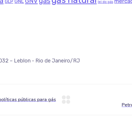
gás natural
na
gás
GNV
merca
GNL
GLP
lei do gás
-032 – Leblon - Rio de Janeiro/RJ