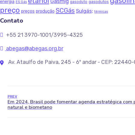
gasoli
etanol
Gasmig
energia
gasodutos
gasoduto
ES Gás
preço
SCGás
Sulgás;
produção
preços
térmicas
Contato
+55 21 3970-1001/3995-4325
abegas@abegas.org.br
Av. Ataulfo de Paiva, 245 - 6º andar - CEP: 22440
PREV