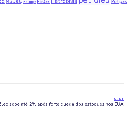
petróleo
Petrobras
do
MSGás;
Potigás
PBGás
Naturgy
NEXT