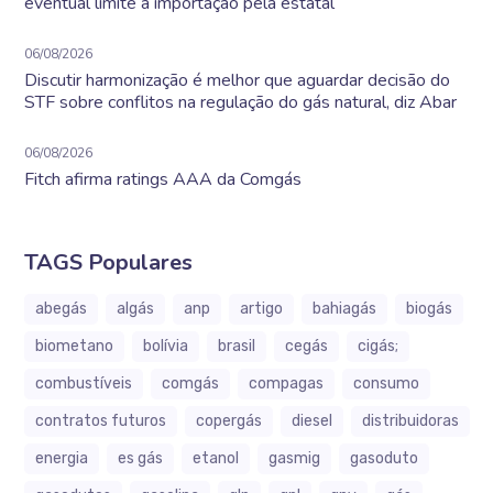
eventual limite à importação pela estatal
06/08/2026
Discutir harmonização é melhor que aguardar decisão do
STF sobre conflitos na regulação do gás natural, diz Abar
06/08/2026
Fitch afirma ratings AAA da Comgás
TAGS Populares
abegás
algás
anp
artigo
bahiagás
biogás
biometano
bolívia
brasil
cegás
cigás;
combustíveis
comgás
compagas
consumo
contratos futuros
copergás
diesel
distribuidoras
energia
es gás
etanol
gasmig
gasoduto