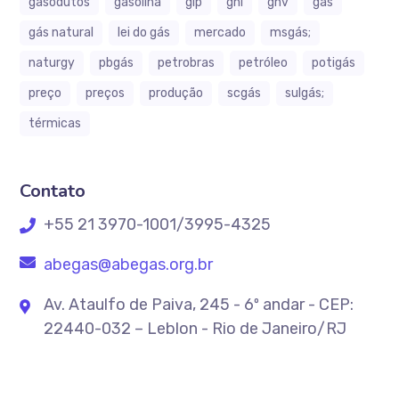
gasodutos
gasolina
glp
gnl
gnv
gás
gás natural
lei do gás
mercado
msgás;
naturgy
pbgás
petrobras
petróleo
potigás
preço
preços
produção
scgás
sulgás;
térmicas
Contato
+55 21 3970-1001/3995-4325
abegas@abegas.org.br
Av. Ataulfo de Paiva, 245 - 6º andar - CEP:
22440-032 – Leblon - Rio de Janeiro/RJ