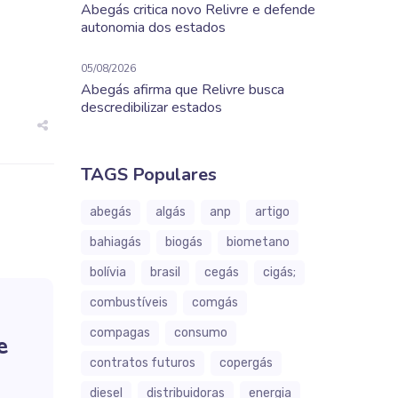
Abegás critica novo Relivre e defende
autonomia dos estados
05/08/2026
Abegás afirma que Relivre busca
descredibilizar estados
TAGS Populares
abegás
algás
anp
artigo
bahiagás
biogás
biometano
bolívia
brasil
cegás
cigás;
combustíveis
comgás
compagas
consumo
e
contratos futuros
copergás
diesel
distribuidoras
energia