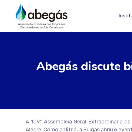
Instit
Abegás discute b
A 109ª Assembleia Geral Extraordinária d
Alegre. Como anfitriã, a Sulgás abriu o ev