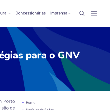
ural
Concessionárias
Imprensa
tégias para o GNV
m Porto
Home
visão de