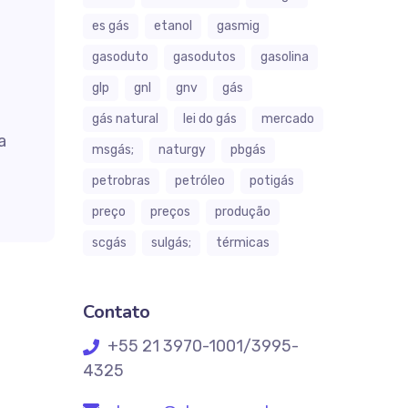
es gás
etanol
gasmig
gasoduto
gasodutos
gasolina
glp
gnl
gnv
gás
gás natural
lei do gás
mercado
a
msgás;
naturgy
pbgás
petrobras
petróleo
potigás
preço
preços
produção
scgás
sulgás;
térmicas
Contato
+55 21 3970-1001/3995-
4325