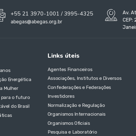
Av. A
+55 21 3970-1001 / 3995-4325
CEP: 
abegas@abegas.org.br
Janei
Links úteis
Agentes Financeiros
 anos
Associações, Institutos e Diversos
ção Energética
Confederações e Federações
da Mulher
Investidores
 para o futuro
Normalização e Regulação
ável do Brasil
Organismos Internacionais
áticas
Organismos Oficiais
Pesquisa e Laboratório