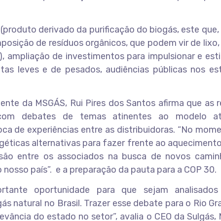
produto derivado da purificação do biogás, este que,
posição de resíduos orgânicos, que podem vir de lixo
a), ampliação de investimentos para impulsionar e est
tas leves e de pesados, audiências públicas nos es
idente da MSGÁS, Rui Pires dos Santos afirma que as 
 com debates de temas atinentes ao modelo at
roca de experiências entre as distribuidoras. “No mo
éticas alternativas para fazer frente ao aquecimento
ssão entre os associados na busca de novos cami
o nosso país”. e a preparação da pauta para a COP 30.
tante oportunidade para que sejam analisados
s natural no Brasil. Trazer esse debate para o Rio G
vância do estado no setor”, avalia o CEO da Sulgás,