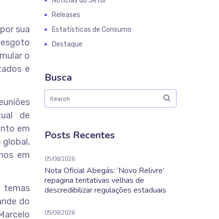
Notícias do Setor
Releases
 por sua
Estatísticas de Consumo
, esgoto
Destaque
imular o
tados e
Busca
reuniões
ual de
mento em
Posts Recentes
 global,
nhos em
05/08/2026
Nota Oficial Abegás: ‘Novo Relivre’
repagina tentativas velhas de
 temas
descredibilizar regulações estaduais
rande do
05/08/2026
 Marcelo