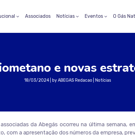
ucional
Associados
Notícias
Eventos
O Gás Nat
iometano e novas estra
18/03/2024
by
ABEGAS Redacao
Notícias
e associadas da Abegás ocorreu na última semana, e
ento, com a apresentação dos números da empresa, pre