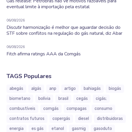
Gás release: Petrobras não vê motivos razoáveis para
eventual limite à importação pela estatal
06/08/2026
Discutir harmonização é melhor que aguardar decisão do
STF sobre conflitos na regulação do gás natural, diz Abar
06/08/2026
Fitch afirma ratings AAA da Comgás
TAGS Populares
abegás
algás
anp
artigo
bahiagás
biogás
biometano
bolívia
brasil
cegás
cigás;
combustíveis
comgás
compagas
consumo
contratos futuros
copergás
diesel
distribuidoras
energia
es gás
etanol
gasmig
gasoduto