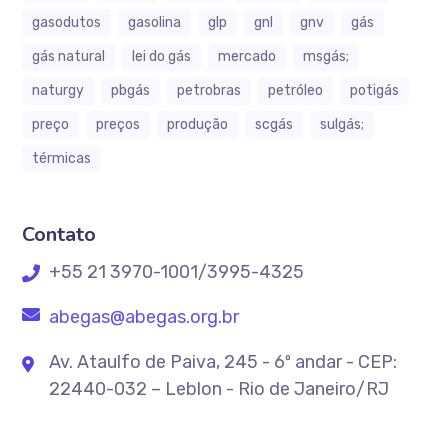
gasodutos
gasolina
glp
gnl
gnv
gás
gás natural
lei do gás
mercado
msgás;
naturgy
pbgás
petrobras
petróleo
potigás
preço
preços
produção
scgás
sulgás;
térmicas
Contato
+55 21 3970-1001/3995-4325
abegas@abegas.org.br
Av. Ataulfo de Paiva, 245 - 6º andar - CEP:
22440-032 – Leblon - Rio de Janeiro/RJ