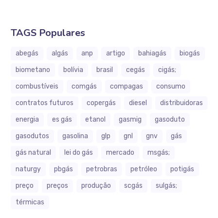
TAGS Populares
abegás
algás
anp
artigo
bahiagás
biogás
biometano
bolívia
brasil
cegás
cigás;
combustíveis
comgás
compagas
consumo
contratos futuros
copergás
diesel
distribuidoras
energia
es gás
etanol
gasmig
gasoduto
gasodutos
gasolina
glp
gnl
gnv
gás
gás natural
lei do gás
mercado
msgás;
naturgy
pbgás
petrobras
petróleo
potigás
preço
preços
produção
scgás
sulgás;
térmicas