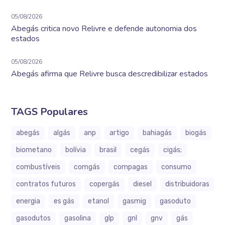
05/08/2026
Abegás critica novo Relivre e defende autonomia dos
estados
05/08/2026
Abegás afirma que Relivre busca descredibilizar estados
TAGS Populares
abegás
algás
anp
artigo
bahiagás
biogás
biometano
bolívia
brasil
cegás
cigás;
combustíveis
comgás
compagas
consumo
contratos futuros
copergás
diesel
distribuidoras
energia
es gás
etanol
gasmig
gasoduto
gasodutos
gasolina
glp
gnl
gnv
gás