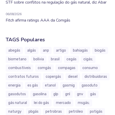
STF sobre conflitos na regulação do gás natural, diz Abar
06/08/2026
Fitch afirma ratings AAA da Comgás
TAGS Populares
abegás
algás
anp
artigo
bahiagás
biogás
biometano
bolívia
brasil
cegás
cigás;
combustíveis
comgás
compagas
consumo
contratos futuros
copergás
diesel
distribuidoras
energia
es gás
etanol
gasmig
gasoduto
gasodutos
gasolina
glp
gnl
gnv
gás
gás natural
lei do gás
mercado
msgás;
naturgy
pbgás
petrobras
petróleo
potigás