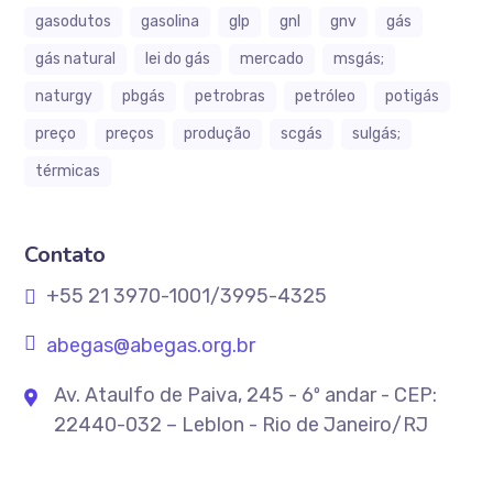
gasodutos
gasolina
glp
gnl
gnv
gás
gás natural
lei do gás
mercado
msgás;
naturgy
pbgás
petrobras
petróleo
potigás
preço
preços
produção
scgás
sulgás;
térmicas
Contato
+55 21 3970-1001/3995-4325
abegas@abegas.org.br
Av. Ataulfo de Paiva, 245 - 6º andar - CEP:
22440-032 – Leblon - Rio de Janeiro/RJ