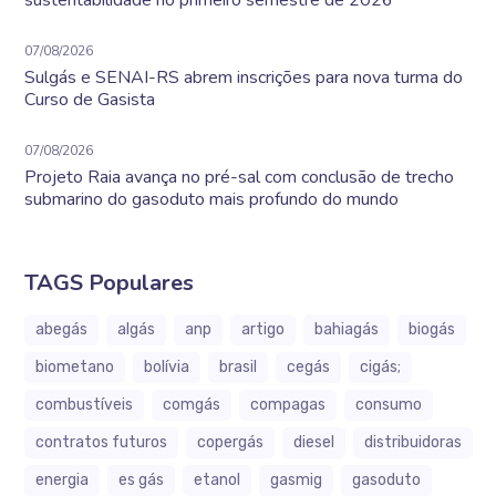
sustentabilidade no primeiro semestre de 2026
07/08/2026
Sulgás e SENAI-RS abrem inscrições para nova turma do
Curso de Gasista
07/08/2026
Projeto Raia avança no pré-sal com conclusão de trecho
submarino do gasoduto mais profundo do mundo
TAGS Populares
abegás
algás
anp
artigo
bahiagás
biogás
biometano
bolívia
brasil
cegás
cigás;
combustíveis
comgás
compagas
consumo
contratos futuros
copergás
diesel
distribuidoras
energia
es gás
etanol
gasmig
gasoduto