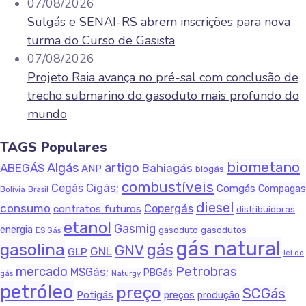
07/08/2026
Sulgás e SENAI-RS abrem inscrições para nova
turma do Curso de Gasista
07/08/2026
Projeto Raia avança no pré-sal com conclusão de
trecho submarino do gasoduto mais profundo do
mundo
TAGS Populares
biometano
Algás
artigo
ABEGÁS
Bahiagás
ANP
biogás
combustíveis
Cigás;
Cegás
Comgás
Compagas
Bolívia
Brasil
diesel
consumo
Copergás
contratos futuros
distribuidoras
etanol
Gasmig
energia
gasodutos
gasoduto
ES Gás
gás natural
gasolina
gás
GNV
GNL
GLP
lei do
Petrobras
mercado
MSGás;
PBGás
Naturgy
gás
petróleo
preço
SCGás
Potigás
produção
preços