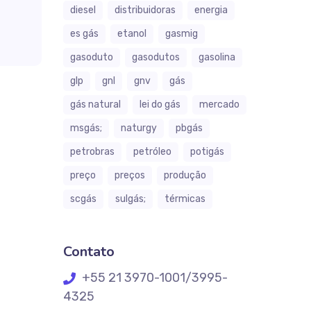
diesel
distribuidoras
energia
es gás
etanol
gasmig
gasoduto
gasodutos
gasolina
glp
gnl
gnv
gás
gás natural
lei do gás
mercado
msgás;
naturgy
pbgás
petrobras
petróleo
potigás
preço
preços
produção
scgás
sulgás;
térmicas
Contato
+55 21 3970-1001/3995-
4325