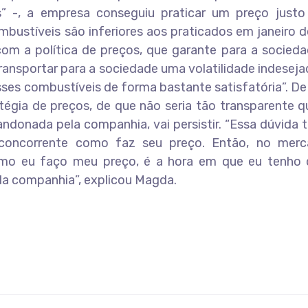
os” -, a empresa conseguiu praticar um preço justo
mbustíveis são inferiores aos praticados em janeiro 
om a política de preços, que garante para a socied
ransportar para a sociedade uma volatilidade indeseja
s combustíveis de forma bastante satisfatória”. De
tégia de preços, de que não seria tão transparente 
andonada pela companhia, vai persistir. “Essa dúvida
o concorrente como faz seu preço. Então, no mer
omo eu faço meu preço, é a hora em que eu tenho 
da companhia”, explicou Magda.