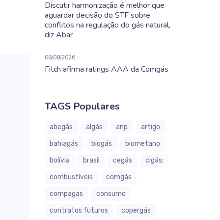
Discutir harmonização é melhor que
aguardar decisão do STF sobre
conflitos na regulação do gás natural,
diz Abar
06/08/2026
Fitch afirma ratings AAA da Comgás
TAGS Populares
abegás
algás
anp
artigo
bahiagás
biogás
biometano
bolívia
brasil
cegás
cigás;
combustíveis
comgás
compagas
consumo
contratos futuros
copergás