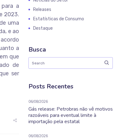
Notícias do Setor
 para a
Releases
de 2023.
Estatísticas de Consumo
ade uma
Destaque
da, e ao
 acordo
quanto a
Busca
 tem que
cado de
que ser
Posts Recentes
06/08/2026
Gás release: Petrobras não vê motivos
razoáveis para eventual limite à
importação pela estatal
06/08/2026