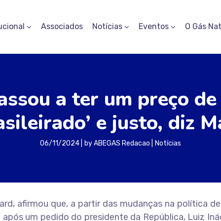
ucional
Associados
Notícias
Eventos
O Gás Nat
assou a ter um preço de
asileirado’ e justo, diz 
06/11/2024
by
ABEGAS Redacao
Notícias
rd, afirmou que, a partir das mudanças na política d
 após um pedido do presidente da República, Luiz Iná