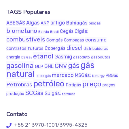
TAGS Populares
Algás
artigo
ABEGÁS
Bahiagás
ANP
biogás
biometano
Cigás;
Cegás
Bolívia
Brasil
combustíveis
consumo
Comgás
Compagas
diesel
Copergás
contratos futuros
distribuidoras
etanol
Gasmig
energia
gasodutos
gasoduto
ES Gás
gás
gasolina
gás
GNV
GNL
GLP
natural
mercado
MSGás;
PBGás
lei do gás
Naturgy
petróleo
preço
Petrobras
Potigás
preços
SCGás
Sulgás;
produção
térmicas
Contato
+55 21 3970-1001/3995-4325