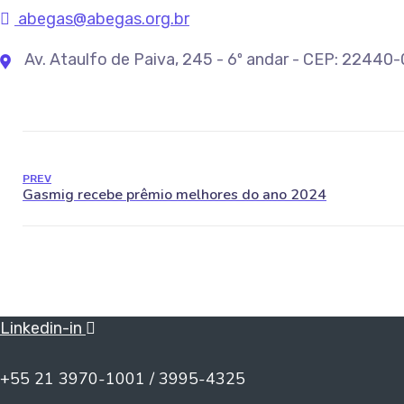
abegas@abegas.org.br
Av. Ataulfo de Paiva, 245 - 6º andar - CEP: 22440
PREV
Linkedin-in
+55 21 3970-1001 / 3995-4325