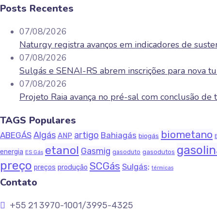
Posts Recentes
07/08/2026
Naturgy registra avanços em indicadores de sust
07/08/2026
Sulgás e SENAI-RS abrem inscrições para nova tu
07/08/2026
Projeto Raia avança no pré-sal com conclusão d
TAGS Populares
biometano
Algás
artigo
ABEGÁS
Bahiagás
ANP
biogás
gasoli
etanol
Gasmig
energia
gasodutos
gasoduto
ES Gás
preço
SCGás
Sulgás;
produção
preços
térmicas
Contato
+55 21 3970-1001/3995-4325