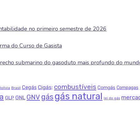
entabilidade no primeiro semestre de 2026
rma do Curso de Gasista
e trecho submarino do gasoduto mais profundo do mund
combustíveis
Cigás;
Cegás
Comgás
Compagas
Bolívia
Brasil
gás natural
na
gás
GNV
merca
GNL
GLP
lei do gás