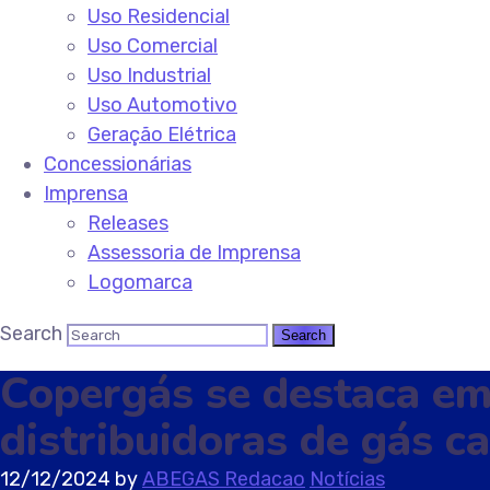
Uso Residencial
Uso Comercial
Uso Industrial
Uso Automotivo
Geração Elétrica
Concessionárias
Imprensa
Releases
Assessoria de Imprensa
Logomarca
Search
Copergás se destaca em
distribuidoras de gás c
12/12/2024
by
ABEGAS Redacao
Notícias