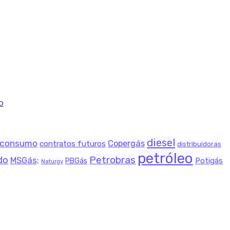
o
diesel
consumo
Copergás
contratos futuros
distribuidoras
petróleo
Petrobras
do
MSGás;
Potigás
PBGás
Naturgy