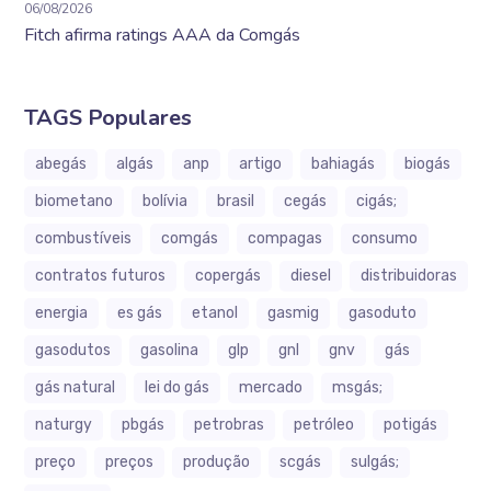
06/08/2026
Fitch afirma ratings AAA da Comgás
TAGS Populares
abegás
algás
anp
artigo
bahiagás
biogás
biometano
bolívia
brasil
cegás
cigás;
combustíveis
comgás
compagas
consumo
contratos futuros
copergás
diesel
distribuidoras
energia
es gás
etanol
gasmig
gasoduto
gasodutos
gasolina
glp
gnl
gnv
gás
gás natural
lei do gás
mercado
msgás;
naturgy
pbgás
petrobras
petróleo
potigás
preço
preços
produção
scgás
sulgás;