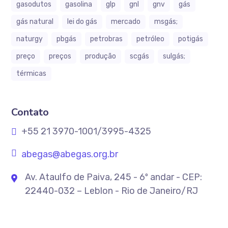
gasodutos
gasolina
glp
gnl
gnv
gás
gás natural
lei do gás
mercado
msgás;
naturgy
pbgás
petrobras
petróleo
potigás
preço
preços
produção
scgás
sulgás;
térmicas
Contato
+55 21 3970-1001/3995-4325
abegas@abegas.org.br
Av. Ataulfo de Paiva, 245 - 6º andar - CEP:
22440-032 – Leblon - Rio de Janeiro/RJ