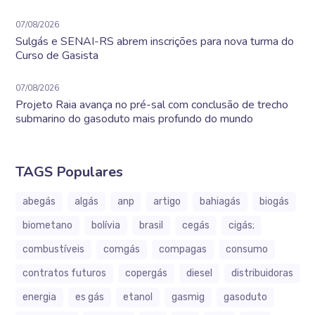
07/08/2026
Sulgás e SENAI-RS abrem inscrições para nova turma do
Curso de Gasista
07/08/2026
Projeto Raia avança no pré-sal com conclusão de trecho
submarino do gasoduto mais profundo do mundo
TAGS Populares
abegás
algás
anp
artigo
bahiagás
biogás
biometano
bolívia
brasil
cegás
cigás;
combustíveis
comgás
compagas
consumo
contratos futuros
copergás
diesel
distribuidoras
energia
es gás
etanol
gasmig
gasoduto