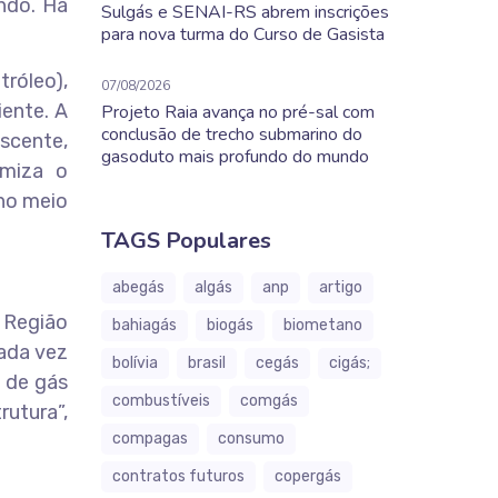
indo. Há
Sulgás e SENAI-RS abrem inscrições
para nova turma do Curso de Gasista
tróleo),
07/08/2026
iente. A
Projeto Raia avança no pré-sal com
conclusão de trecho submarino do
scente,
gasoduto mais profundo do mundo
imiza o
 no meio
TAGS Populares
abegás
algás
anp
artigo
 Região
bahiagás
biogás
biometano
cada vez
bolívia
brasil
cegás
cigás;
o de gás
combustíveis
comgás
rutura”,
compagas
consumo
contratos futuros
copergás