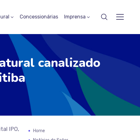
ural
Concessionárias
Imprensa
atural canalizado
itiba
tal IPO,
Home