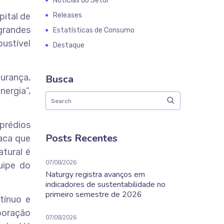
Notícias do Setor
pital de
Releases
grandes
Estatísticas de Consumo
bustível
Destaque
urança,
Busca
ergia”,
prédios
Posts Recentes
taca que
atural é
07/08/2026
uipe do
Naturgy registra avanços em
indicadores de sustentabilidade no
primeiro semestre de 2026
tínuo e
boração
07/08/2026