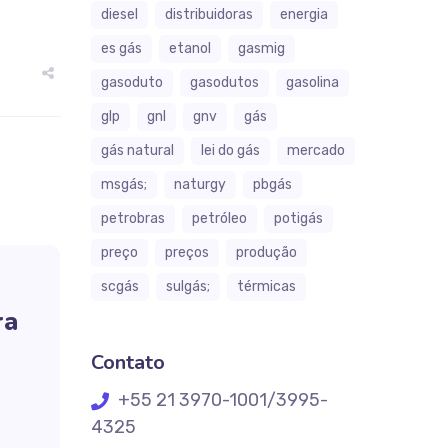
diesel
distribuidoras
energia
es gás
etanol
gasmig
gasoduto
gasodutos
gasolina
glp
gnl
gnv
gás
gás natural
lei do gás
mercado
msgás;
naturgy
pbgás
petrobras
petróleo
potigás
preço
preços
produção
scgás
sulgás;
térmicas
ra
Contato
+55 21 3970-1001/3995-
4325