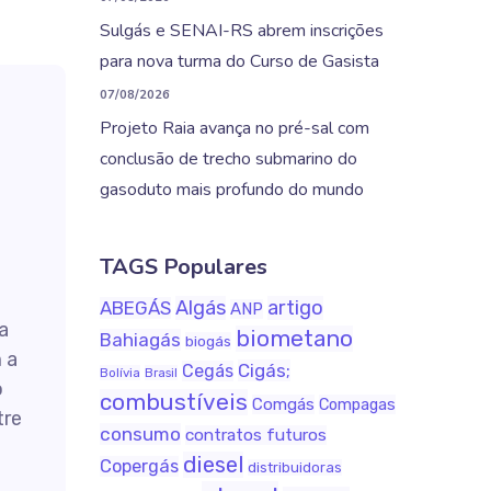
Sulgás e SENAI-RS abrem inscrições
para nova turma do Curso de Gasista
07/08/2026
Projeto Raia avança no pré-sal com
conclusão de trecho submarino do
gasoduto mais profundo do mundo
TAGS Populares
Algás
artigo
ABEGÁS
ANP
a
biometano
Bahiagás
biogás
 a
Cigás;
Cegás
Bolívia
Brasil
o
combustíveis
Comgás
Compagas
tre
consumo
contratos futuros
diesel
Copergás
distribuidoras