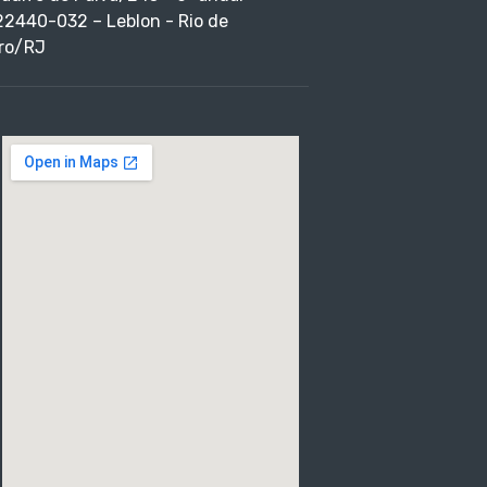
22440-032 – Leblon - Rio de
ro/RJ