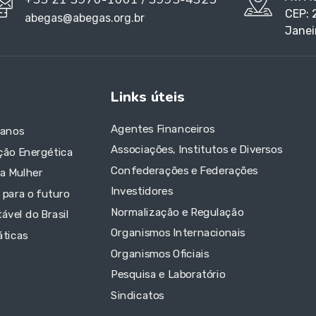
CEP: 
abegas@abegas.org.br
Janei
Links úteis
Agentes Financeiros
 anos
Associações, Institutos e Diversos
ção Energética
Confederações e Federações
da Mulher
Investidores
 para o futuro
Normalização e Regulação
ável do Brasil
Organismos Internacionais
áticas
Organismos Oficiais
Pesquisa e Laboratório
Sindicatos