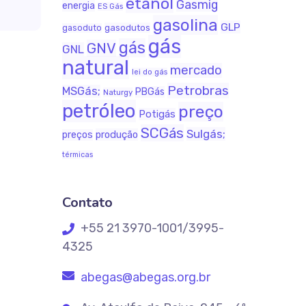
etanol
Gasmig
energia
ES Gás
gasolina
GLP
gasodutos
gasoduto
gás
gás
GNV
GNL
natural
mercado
lei do gás
Petrobras
MSGás;
PBGás
Naturgy
petróleo
preço
Potigás
SCGás
Sulgás;
produção
preços
térmicas
Contato
+55 21 3970-1001/3995-
4325
abegas@abegas.org.br