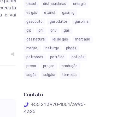
e papel
diesel
distribuidoras
energia
executa
es gás
etanol
gasmig
u e vai
gasoduto
gasodutos
gasolina
glp
gnl
gnv
gás
gás natural
lei do gás
mercado
msgás;
naturgy
pbgás
petrobras
petróleo
potigás
preço
preços
produção
scgás
sulgás;
térmicas
Contato
+55 21 3970-1001/3995-
4325