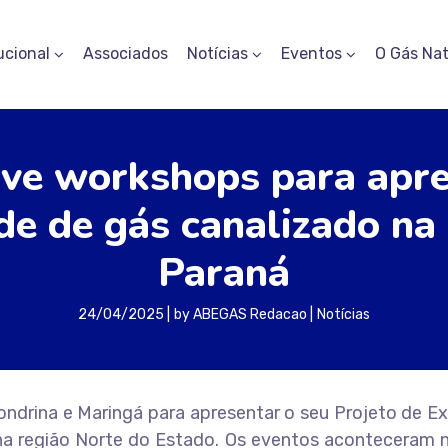
ucional
Associados
Notícias
Eventos
O Gás Nat
e workshops para apres
e de gás canalizado na
Paraná
24/04/2025
by
ABEGAS Redacao
Notícias
ndrina e Maringá para apresentar o seu Projeto de E
 na região Norte do Estado. Os eventos aconteceram 