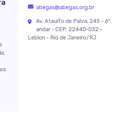
ra
abegas@abegas.org.br
Av. Ataulfo de Paiva, 245 - 6º
andar - CEP: 22440-032 –
Leblon - Rio de Janeiro/RJ
e
ás
os