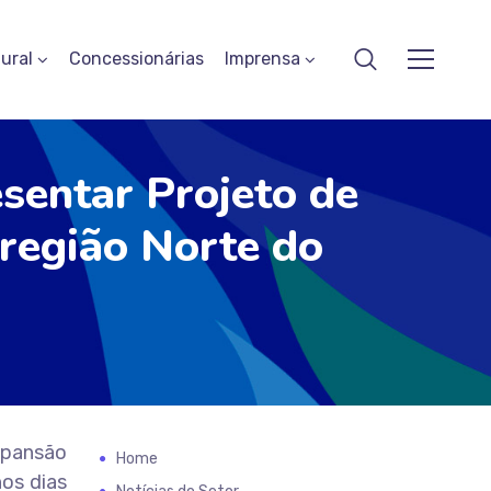
ural
Concessionárias
Imprensa
entar Projeto de
 região Norte do
xpansão
Home
nos dias