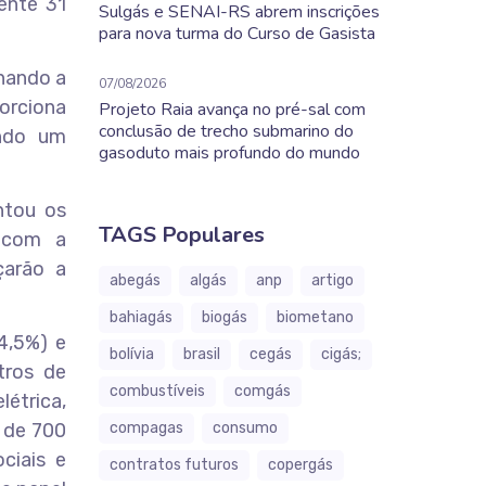
ente 31
Sulgás e SENAI-RS abrem inscrições
para nova turma do Curso de Gasista
onando a
07/08/2026
orciona
Projeto Raia avança no pré-sal com
conclusão de trecho submarino do
indo um
gasoduto mais profundo do mundo
ntou os
TAGS Populares
 com a
çarão a
abegás
algás
anp
artigo
bahiagás
biogás
biometano
4,5%) e
bolívia
brasil
cegás
cigás;
tros de
combustíveis
comgás
létrica,
 de 700
compagas
consumo
ciais e
contratos futuros
copergás