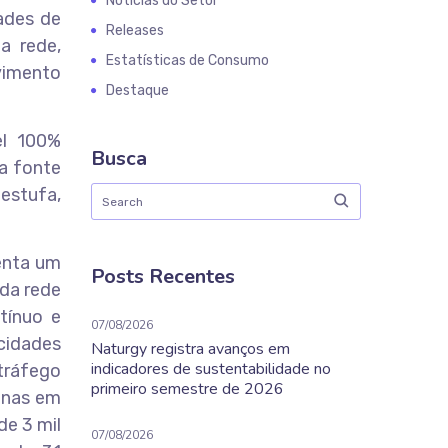
Notícias do Setor
dades de
Releases
a rede,
Estatísticas de Consumo
lvimento
Destaque
el 100%
Busca
sa fonte
estufa,
enta um
Posts Recentes
 da rede
tínuo e
07/08/2026
 cidades
Naturgy registra avanços em
indicadores de sustentabilidade no
tráfego
primeiro semestre de 2026
enas em
de 3 mil
07/08/2026