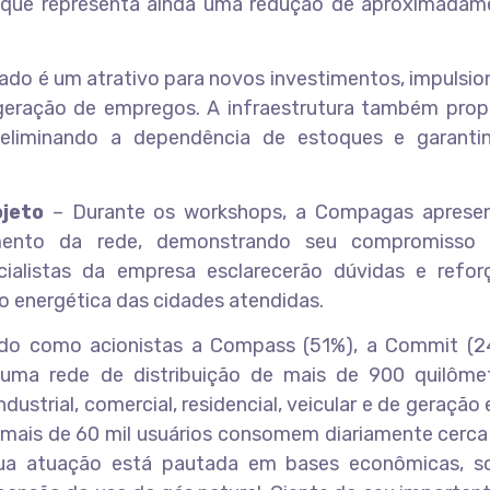
 que representa ainda uma redução de aproximadam
izado é um atrativo para novos investimentos, impulsi
eração de empregos. A infraestrutura também prop
, eliminando a dependência de estoques e garant
jeto
– Durante os workshops, a Compagas aprese
amento da rede, demonstrando seu compromisso
ecialistas da empresa esclarecerão dúvidas e refor
o energética das cidades atendidas.
do como acionistas a Compass (51%), a Commit (2
uma rede de distribuição de mais de 900 quilôme
strial, comercial, residencial, veicular e de geração e
 mais de 60 mil usuários consomem diariamente cerca
Sua atuação está pautada em bases econômicas, so