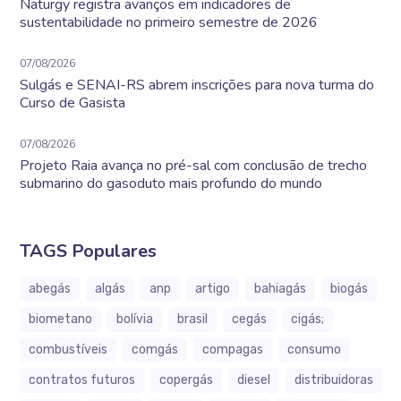
Naturgy registra avanços em indicadores de
sustentabilidade no primeiro semestre de 2026
07/08/2026
Sulgás e SENAI-RS abrem inscrições para nova turma do
Curso de Gasista
07/08/2026
Projeto Raia avança no pré-sal com conclusão de trecho
submarino do gasoduto mais profundo do mundo
TAGS Populares
abegás
algás
anp
artigo
bahiagás
biogás
biometano
bolívia
brasil
cegás
cigás;
combustíveis
comgás
compagas
consumo
contratos futuros
copergás
diesel
distribuidoras