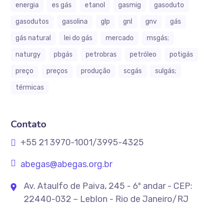
energia
es gás
etanol
gasmig
gasoduto
gasodutos
gasolina
glp
gnl
gnv
gás
gás natural
lei do gás
mercado
msgás;
naturgy
pbgás
petrobras
petróleo
potigás
preço
preços
produção
scgás
sulgás;
térmicas
Contato
+55 21 3970-1001/3995-4325
abegas@abegas.org.br
Av. Ataulfo de Paiva, 245 - 6º andar - CEP:
22440-032 – Leblon - Rio de Janeiro/RJ