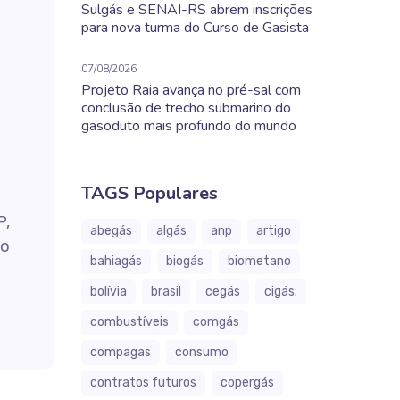
Sulgás e SENAI-RS abrem inscrições
para nova turma do Curso de Gasista
07/08/2026
Projeto Raia avança no pré-sal com
conclusão de trecho submarino do
gasoduto mais profundo do mundo
TAGS Populares
P,
abegás
algás
anp
artigo
do
bahiagás
biogás
biometano
bolívia
brasil
cegás
cigás;
combustíveis
comgás
compagas
consumo
contratos futuros
copergás