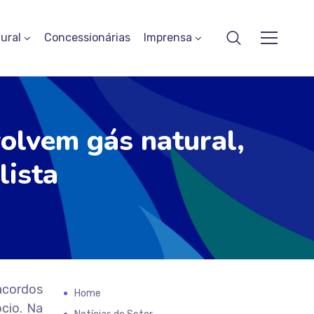
ural
Concessionárias
Imprensa
olvem gás natural,
lista
 acordos
Home
cio. Na