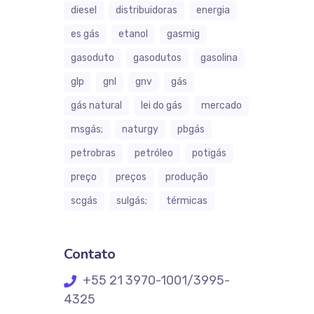
diesel
distribuidoras
energia
es gás
etanol
gasmig
gasoduto
gasodutos
gasolina
glp
gnl
gnv
gás
gás natural
lei do gás
mercado
msgás;
naturgy
pbgás
petrobras
petróleo
potigás
preço
preços
produção
scgás
sulgás;
térmicas
Contato
+55 21 3970-1001/3995-
4325