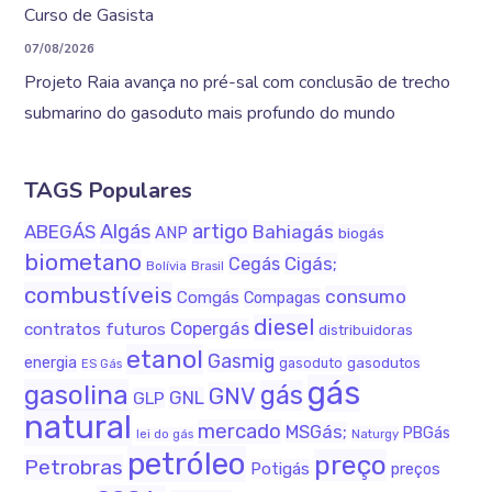
Curso de Gasista
07/08/2026
Projeto Raia avança no pré-sal com conclusão de trecho
submarino do gasoduto mais profundo do mundo
TAGS Populares
Algás
artigo
ABEGÁS
Bahiagás
ANP
biogás
biometano
Cigás;
Cegás
Bolívia
Brasil
combustíveis
consumo
Comgás
Compagas
diesel
Copergás
contratos futuros
distribuidoras
etanol
Gasmig
energia
gasodutos
gasoduto
ES Gás
gás
gasolina
gás
GNV
GNL
GLP
natural
mercado
MSGás;
PBGás
Naturgy
lei do gás
petróleo
preço
Petrobras
Potigás
preços