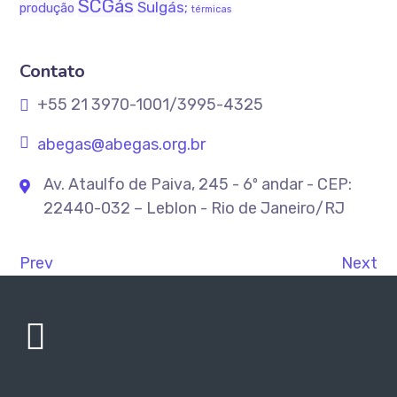
SCGás
Sulgás;
produção
térmicas
Contato
+55 21 3970-1001/3995-4325
abegas@abegas.org.br
Av. Ataulfo de Paiva, 245 - 6º andar - CEP:
22440-032 – Leblon - Rio de Janeiro/RJ
Prev
Next