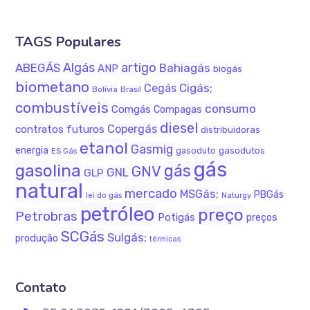
TAGS Populares
Algás
artigo
ABEGÁS
Bahiagás
ANP
biogás
biometano
Cigás;
Cegás
Bolívia
Brasil
combustíveis
consumo
Comgás
Compagas
diesel
Copergás
contratos futuros
distribuidoras
etanol
Gasmig
energia
gasodutos
gasoduto
ES Gás
gás
gasolina
gás
GNV
GNL
GLP
natural
mercado
MSGás;
PBGás
Naturgy
lei do gás
petróleo
preço
Petrobras
Potigás
preços
SCGás
Sulgás;
produção
térmicas
Contato