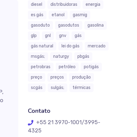
diesel
distribuidoras
energia
es gás
etanol
gasmig
gasoduto
gasodutos
gasolina
glp
gnl
gnv
gás
gás natural
lei do gás
mercado
msgás;
naturgy
pbgás
petrobras
petróleo
potigás
preço
preços
produção
scgás
sulgás;
térmicas
P,
do
Contato
+55 21 3970-1001/3995-
4325