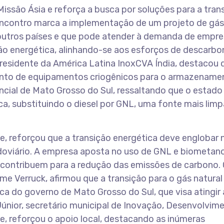
ssão Ásia e reforça a busca por soluções para a tran
encontro marca a implementação de um projeto de gás
m outros países e que pode atender à demanda de empr
ição energética, alinhando-se aos esforços de descarb
 presidente da América Latina InoxCVA Índia, destacou 
ento de equipamentos criogênicos para o armazename
encial de Mato Grosso do Sul, ressaltando que o estad
a, substituindo o diesel por GNL, uma fonte mais limp
ge, reforçou que a transição energética deve englobar 
oviário. A empresa aposta no uso de GNL e biometano
contribuem para a redução das emissões de carbono.
e Verruck, afirmou que a transição para o gás natural
a do governo de Mato Grosso do Sul, que visa atingir
únior, secretário municipal de Inovação, Desenvolvim
 reforçou o apoio local, destacando as inúmeras