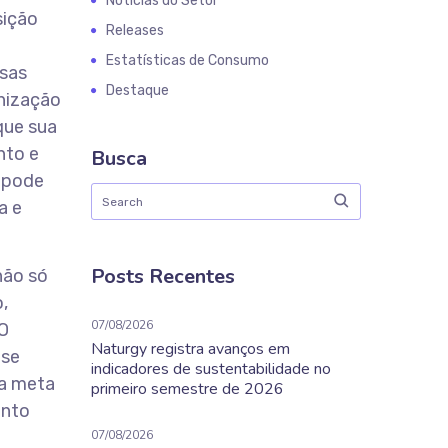
Notícias do Setor
sição
Releases
Estatísticas de Consumo
esas
Destaque
onização
que sua
nto e
Busca
o pode
a e
Posts Recentes
não só
,
07/08/2026
 O
Naturgy registra avanços em
 se
indicadores de sustentabilidade no
 a meta
primeiro semestre de 2026
ento
07/08/2026