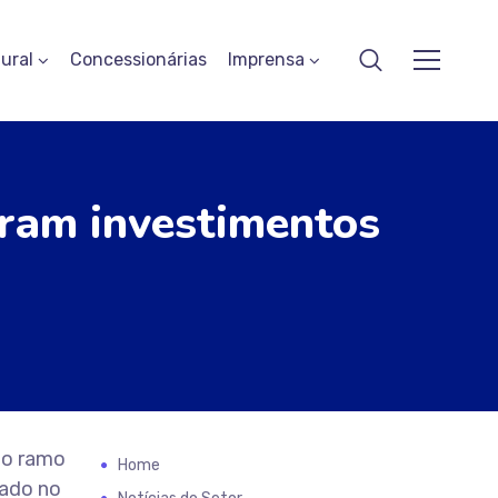
ural
Concessionárias
Imprensa
bram investimentos
do ramo
Home
zado no