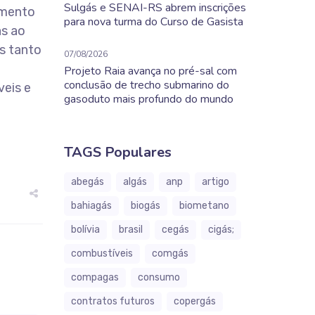
Sulgás e SENAI-RS abrem inscrições
imento
para nova turma do Curso de Gasista
as ao
s tanto
07/08/2026
Projeto Raia avança no pré-sal com
conclusão de trecho submarino do
veis e
gasoduto mais profundo do mundo
TAGS Populares
abegás
algás
anp
artigo
bahiagás
biogás
biometano
bolívia
brasil
cegás
cigás;
combustíveis
comgás
compagas
consumo
contratos futuros
copergás