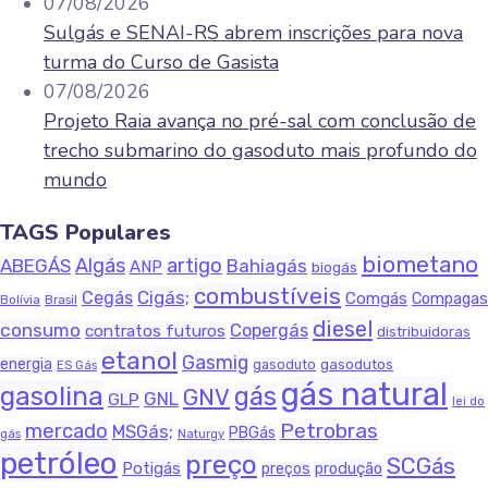
07/08/2026
Sulgás e SENAI-RS abrem inscrições para nova
turma do Curso de Gasista
07/08/2026
Projeto Raia avança no pré-sal com conclusão de
trecho submarino do gasoduto mais profundo do
mundo
TAGS Populares
biometano
Algás
artigo
ABEGÁS
Bahiagás
ANP
biogás
combustíveis
Cigás;
Cegás
Comgás
Compagas
Bolívia
Brasil
diesel
consumo
Copergás
contratos futuros
distribuidoras
etanol
Gasmig
energia
gasodutos
gasoduto
ES Gás
gás natural
gasolina
gás
GNV
GNL
GLP
lei do
Petrobras
mercado
MSGás;
PBGás
Naturgy
gás
petróleo
preço
SCGás
Potigás
produção
preços