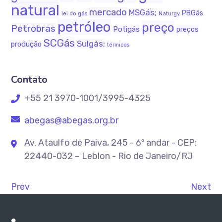
natural
mercado
MSGás;
PBGás
lei do gás
Naturgy
petróleo
preço
Petrobras
Potigás
preços
SCGás
Sulgás;
produção
térmicas
Contato
+55 21 3970-1001/3995-4325
abegas@abegas.org.br
Av. Ataulfo de Paiva, 245 - 6º andar - CEP:
22440-032 – Leblon - Rio de Janeiro/RJ
Prev
Next