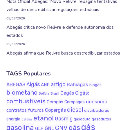
Nota Oficial Abegás: ‘Novo Relivre’ repagina tentativas
velhas de descredibilizar regulações estaduais
05/08/2026
Abegás critica novo Relivre e defende autonomia dos
estados
05/08/2026
Abegás afirma que Relivre busca descredibilizar estados
TAGS Populares
Algás
artigo
ABEGÁS
Bahiagás
ANP
biogás
biometano
Cigás;
Cegás
Bolívia
Brasil
combustíveis
consumo
Comgás
Compagas
diesel
Copergás
contratos futuros
distribuidoras
etanol
Gasmig
energia
gasodutos
gasoduto
ES Gás
gás
gasolina
gás
GNV
GNL
GLP