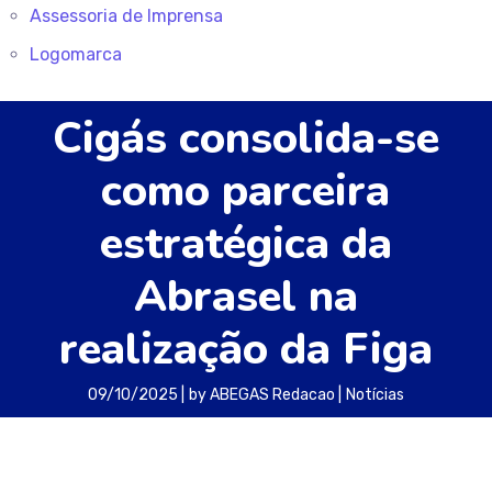
Assessoria de Imprensa
Logomarca
Cigás consolida-se
como parceira
estratégica da
Abrasel na
realização da Figa
09/10/2025
by
ABEGAS Redacao
Notícias
A Cigás destaca a participação positiva na Feira