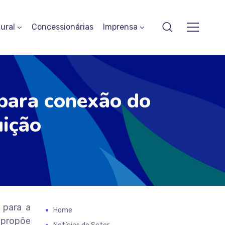
ural
Concessionárias
Imprensa
 para conexão do
uição
 para a
Home
a propõe