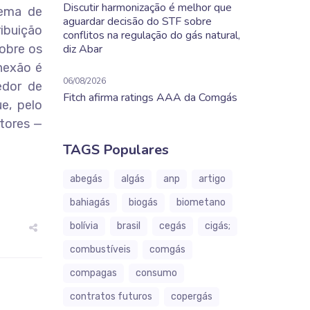
Discutir harmonização é melhor que
tema de
aguardar decisão do STF sobre
ribuição
conflitos na regulação do gás natural,
sobre os
diz Abar
nexão é
06/08/2026
edor de
Fitch afirma ratings AAA da Comgás
e, pelo
tores —
TAGS Populares
abegás
algás
anp
artigo
bahiagás
biogás
biometano
bolívia
brasil
cegás
cigás;
combustíveis
comgás
compagas
consumo
contratos futuros
copergás