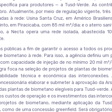
specífica para produtores — a Tusd-Verde. As contri
ro. Atualmente, por meio de regulação vigente, três
das à rede: Usina Santa Cruz, em Américo Brasilien
nto, em Piracicaba, com 85 mil m³/dia; e o aterro sani
so, a Necta opera uma rede isolada, abastecida 1
te.
as públicas a fim de garantir o acesso a todos os pr
e biometano à rede. Para isso, a agência definiu um 
 com capacidade de injeção de no mínimo 20 mil m³/
gra foca na seleção de projetos de plantas de biome
abilidade técnica e econômica das interconexões.
oncessionária elaborar e submeter à aprovação da Ar
das plantas de biometano elegíveis para Tusd-verde.
os custos de operação e os investimentos das interc
projetos de biometano, mediante aplicação da Tusd
 como de uma concessão greenfield. Será obrigatório