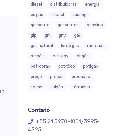
diesel
distribuidoras
energia
es gás
etanol
gasmig
gasoduto
gasodutos
gasolina
glp
gnl
gnv
gás
gás natural
lei do gás
mercado
msgás;
naturgy
pbgás
petrobras
petróleo
potigás
preço
preços
produção
scgás
sulgás;
térmicas
eo
Contato
+55 21 3970-1001/3995-
4325