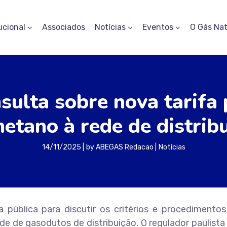
ucional
Associados
Notícias
Eventos
O Gás Nat
sulta sobre nova tarifa
etano à rede de distrib
14/11/2025
by
ABEGAS Redacao
Notícias
pública para discutir os critérios e procedimentos
de de gasodutos de distribuição. O regulador paulist