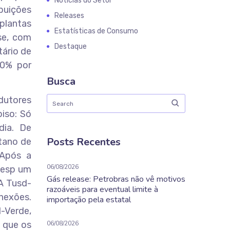
Notícias do Setor
buições
Releases
 plantas
Estatísticas de Consumo
se, com
Destaque
tário de
00% por
Busca
odutores
piso: Só
dia. De
Posts Recentes
tano de
 Após a
06/08/2026
sesp um
Gás release: Petrobras não vê motivos
 A Tusd-
razoáveis para eventual limite à
onexões.
importação pela estatal
-Verde,
 que os
06/08/2026