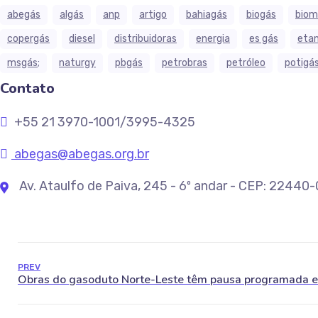
abegás
algás
anp
artigo
bahiagás
biogás
biom
copergás
diesel
distribuidoras
energia
es gás
etan
msgás;
naturgy
pbgás
petrobras
petróleo
potigá
Contato
+55 21 3970-1001/3995-4325
abegas@abegas.org.br
Av. Ataulfo de Paiva, 245 - 6º andar - CEP: 22440
PREV