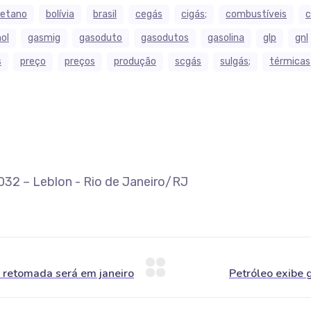
etano
bolívia
brasil
cegás
cigás;
combustíveis
ol
gasmig
gasoduto
gasodutos
gasolina
glp
gnl
s
preço
preços
produção
scgás
sulgás;
térmicas
-032 – Leblon - Rio de Janeiro/RJ