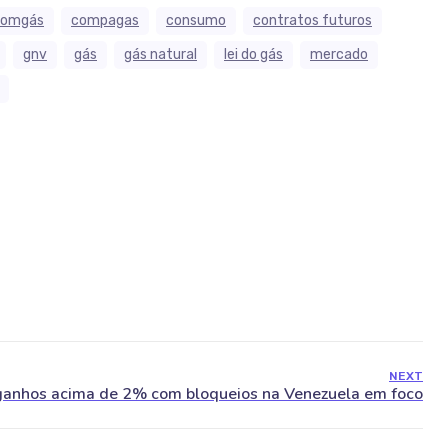
comgás
compagas
consumo
contratos futuros
gnv
gás
gás natural
lei do gás
mercado
NEXT