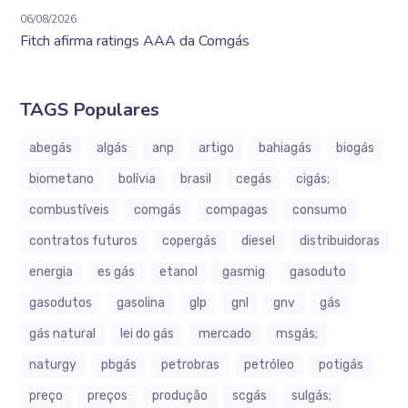
06/08/2026
Fitch afirma ratings AAA da Comgás
TAGS Populares
abegás
algás
anp
artigo
bahiagás
biogás
biometano
bolívia
brasil
cegás
cigás;
combustíveis
comgás
compagas
consumo
contratos futuros
copergás
diesel
distribuidoras
energia
es gás
etanol
gasmig
gasoduto
gasodutos
gasolina
glp
gnl
gnv
gás
gás natural
lei do gás
mercado
msgás;
naturgy
pbgás
petrobras
petróleo
potigás
preço
preços
produção
scgás
sulgás;