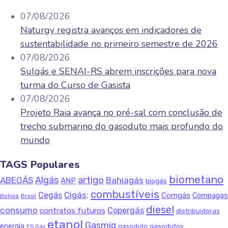
07/08/2026
Naturgy registra avanços em indicadores de
sustentabilidade no primeiro semestre de 2026
07/08/2026
Sulgás e SENAI-RS abrem inscrições para nova
turma do Curso de Gasista
07/08/2026
Projeto Raia avança no pré-sal com conclusão de
trecho submarino do gasoduto mais profundo do
mundo
TAGS Populares
biometano
Algás
artigo
ABEGÁS
Bahiagás
ANP
biogás
combustíveis
Cigás;
Cegás
Comgás
Compagas
Bolívia
Brasil
diesel
consumo
Copergás
contratos futuros
distribuidoras
etanol
Gasmig
energia
gasodutos
gasoduto
ES Gás