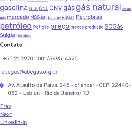
gás natural
gasolina
gás
GNV
GNL
GLP
lei do
Petrobras
mercado
MSGás;
PBGás
Naturgy
gás
petróleo
preço
SCGás
Potigás
produção
preços
Sulgás;
térmicas
Contato
+55 21 3970-1001/3995-4325
abegas@abegas.org.br
Av. Ataulfo de Paiva, 245 - 6º andar - CEP: 22440-
032 – Leblon - Rio de Janeiro/RJ
Prev
Next
Linkedin-in